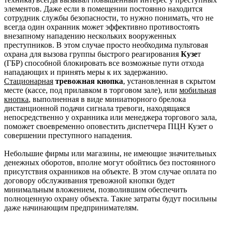
элементов. Даже если в помещении постоянно находится
сотрудник службы безопасности, то нужно понимать, что не
всегда один охранник может эффективно противостоять
внезапному нападению нескольких вооруженных
преступников. В этом случае просто необходима пультовая
охрана для вызова группы быстрого реагирования
Кузе
т
(ГБР) способной блокировать все возможные пути отхода
нападающих и принять меры к их задержанию.
Стационарная
тревожная кнопка
, установленная в скрытом
месте (кассе, под прилавком в торговом зале), или
мобильная
кнопка
, выполненная в виде миниатюрного брелока
дистанционной подачи сигнала тревоги, находящаяся
непосредственно у охранника или менеджера торгового зала,
поможет своевременно оповестить диспетчера ПЦН Кузет о
совершении преступного нападения.
Небольшие фирмы или магазины, не имеющие значительных
денежных оборотов, вполне могут обойтись без постоянного
присутствия охранников на объекте. В этом случае оплата по
договору обслуживания тревожной кнопки будет
минимальным вложением, позволившим обеспечить
полноценную охрану объекта. Такие затраты будут посильны
даже начинающим предпринимателям.