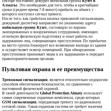
секторе постоянно дежурит мобильная группа
Кузет в
Алматы
. Это необходимо для того, чтобы в кратчайшие
сроки (среднее время 7-8 минут) прибыть на объект, с
которого поступил сигнал тревоги.
После того, как сработала кнопка тревожной сигнализации,
дежурный диспетчер направляет по указанному адресу
мобильную группу Кузет
, состоящую из хорошо
экипированных и вооруженных сотрудников, имеющих
отличную физическую подготовку и опыт работы по
задержанию лиц, совершающих преступления. По прибытии
на место группа блокирует все возможные выходы из здания
и осуществляет осмотр помещений. При обнаружении
преступников принимает меры к их задержанию и передает
правоохранительным органам.
Пультовая охрана и ее преимущества
Тревожная сигнализация
, является относительно недорогим
способом обеспечения безопасности, по сравнению с
постоянной физической охраной.
В своей деятельности
Global Protection Almaty
использует
самые современные охранные комплексы, среди которых
GSM сигнализация
, передающая тревогу по радиоканалу
сотовой связи. Такая охранная система не требует наличия
линий кабельной связи и в случае отключения